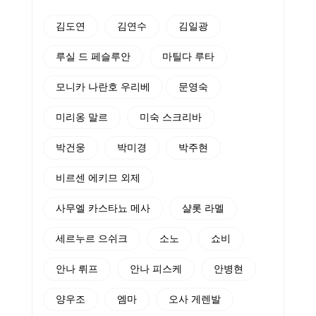
김도연
김연수
김일광
루실 드 페슬루안
마틸다 루타
모니카 나란호 우리베
문영숙
미리옹 말르
미숙 스크리바
박건웅
박미경
박주현
비르센 에키므 외제
사무엘 카스타뇨 메사
샬롯 라멜
세르누르 으쉬크
소노
쇼비
안나 뤼프
안나 피스케
안병현
양우조
엠마
오사 게렌발