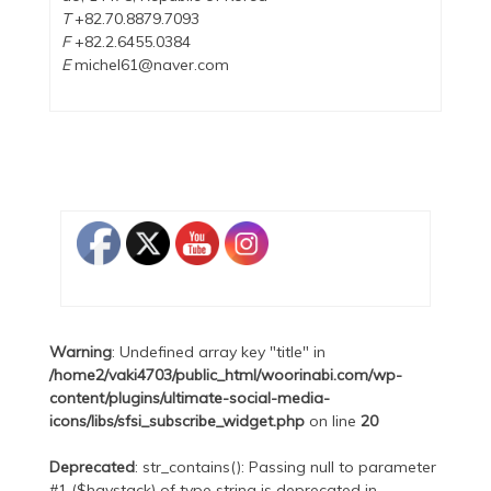
T
+82.70.8879.7093
F
+82.2.6455.0384
E
michel61@naver.com
Warning
: Undefined array key "title" in
/home2/vaki4703/public_html/woorinabi.com/wp-
content/plugins/ultimate-social-media-
icons/libs/sfsi_subscribe_widget.php
on line
20
Deprecated
: str_contains(): Passing null to parameter
#1 ($haystack) of type string is deprecated in