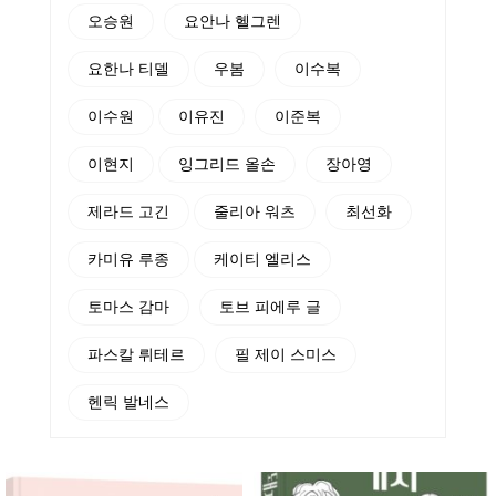
오승원
요안나 헬그렌
요한나 티델
우봄
이수복
이수원
이유진
이준복
이현지
잉그리드 올손
장아영
제라드 고긴
줄리아 워츠
최선화
카미유 루종
케이티 엘리스
토마스 감마
토브 피에루 글
파스칼 뤼테르
필 제이 스미스
헨릭 발네스