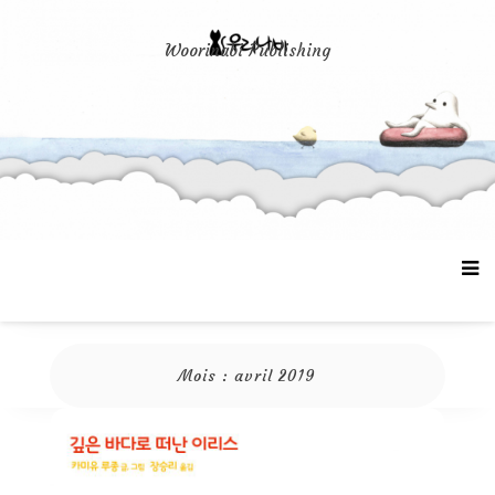
Aller
au
Woorinabi Publishing
contenu
Mois :
avril 2019