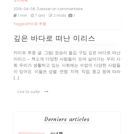
도서목록
2019-04-08
/Laisser un commentaire
on
깊
1 min
7 ans
2 mots
1
은
Tagged
카미유 루종
바
다
로
깊은 바다로 떠난 이리스
떠
난
이
카미유 루종 글, 그림| 장승리 옮김 구입 깊은 바다로 떠난
리
이리스 – 책소개 다양한 사람들이 모여 살아가는 우리 사
스
회 우리가 생활하고 있는 사회에는 수없이 다양한 사람들
이 있어요. 이들은 성별, 연령, 지역, 직업, 종교 등에 따라
[…]
Lire la suite
Derniers articles
소녀책